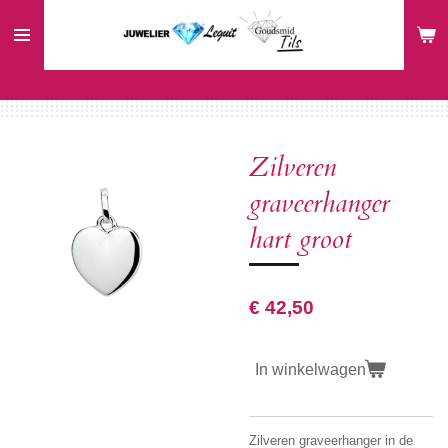
Ga
direct
naar
de
hoofdinhoud
Zilveren
graveerhanger
hart groot
€ 42,50
In winkelwagen
Zilveren graveerhanger in de