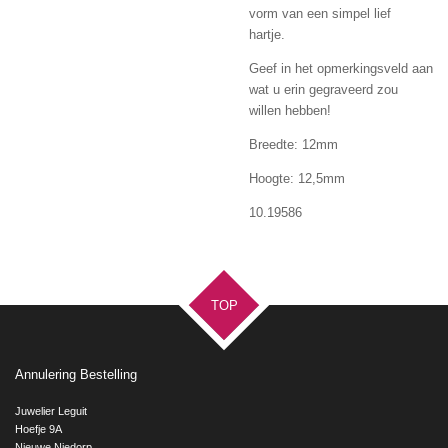
vorm van een simpel lief
hartje.
Geef in het opmerkingsveld aan
wat u erin gegraveerd zou
willen hebben!
Breedte: 12mm
Hoogte: 12,5mm
10.19586
TOP
Annulering Bestelling
Juwelier Leguit
Hoefje 9A
Nieuwe Niedorp