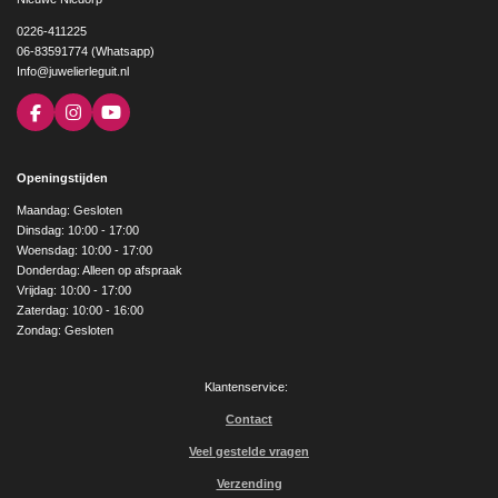
0226-411225
06-83591774 (Whatsapp)
Info@juwelierleguit.nl
F
I
Y
a
n
o
c
s
u
e
t
T
Openingstijden
b
a
u
o
g
b
Maandag: Gesloten
o
r
e
Dinsdag: 10:00 - 17:00
k
a
Woensdag: 10:00 - 17:00
m
Donderdag: Alleen op afspraak
Vrijdag: 10:00 - 17:00
Zaterdag: 10:00 - 16:00
Zondag: Gesloten
Klantenservice:
Contact
Veel gestelde vragen
Verzending