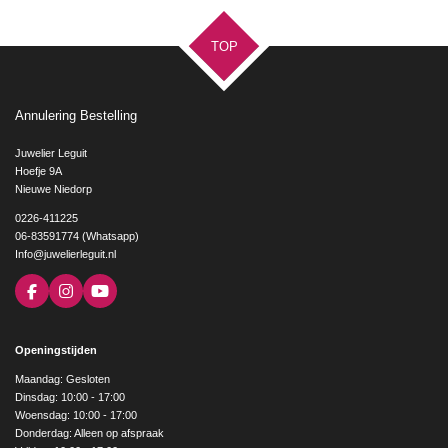
TOP
Annulering Bestelling
Juwelier Leguit
Hoefje 9A
Nieuwe Niedorp
0226-411225
06-83591774 (Whatsapp)
Info@juwelierleguit.nl
F
I
Y
a
n
o
c
s
u
e
t
T
Openingstijden
b
a
u
o
g
b
Maandag: Gesloten
o
r
e
Dinsdag: 10:00 - 17:00
k
a
Woensdag: 10:00 - 17:00
m
Donderdag: Alleen op afspraak