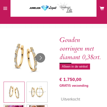
Ga
direct
naar
de
hoofdinhoud
Gouden
oorringen met
diamant 0,38crt.
Alleen in de winkel
€ 1.750,00
GRATIS verzending
Uitverkocht