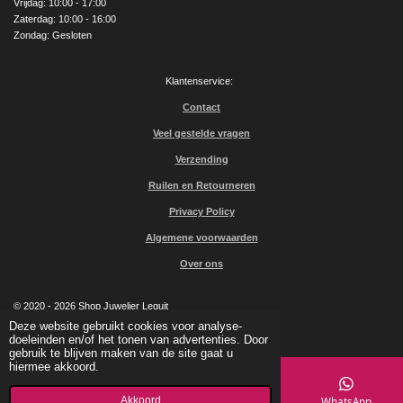
Vrijdag: 10:00 - 17:00
Zaterdag: 10:00 - 16:00
Zondag: Gesloten
Klantenservice:
Contact
Veel gestelde vragen
Verzending
Ruilen en Retourneren
Privacy Policy
Algemene voorwaarden
Over ons
© 2020 - 2026 Shop Juwelier Leguit
Powered by
JouwWeb
Deze website gebruikt cookies voor analyse-
doeleinden en/of het tonen van advertenties. Door
gebruik te blijven maken van de site gaat u
hiermee akkoord.
Akkoord
E-mailadres
Kaart
Facebook
WhatsApp