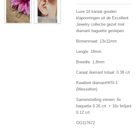
Luxe 14 karaat gouden
klapoorringen uit de Excellent
Jewelry collectie gezet met
diamant baguette geslepen.
Binnenmaat: 13x11mm
Lengte: 18mm
Breedte: 1,8mm
Caraat diamant totaal:
0.38 crt
Kwaliteit diamant
H/SI-1
(Wesselton)
Samenstelling stenen:
6x
baquette 0.26 crt. + 16x briljant
0.12 crt.
OG117672