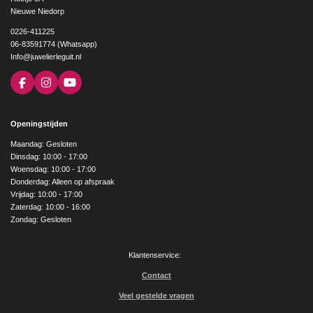
Nieuwe Niedorp
0226-411225
06-83591774 (Whatsapp)
Info@juwelierleguit.nl
F
I
Y
a
n
o
c
s
u
e
t
T
Openingstijden
b
a
u
o
g
b
Maandag: Gesloten
o
r
e
Dinsdag: 10:00 - 17:00
k
a
Woensdag: 10:00 - 17:00
m
Donderdag: Alleen op afspraak
Vrijdag: 10:00 - 17:00
Zaterdag: 10:00 - 16:00
Zondag: Gesloten
Klantenservice:
Contact
Veel gestelde vragen