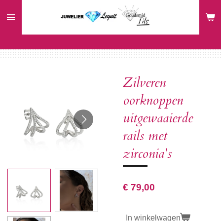
Ga
direct
naar
de
hoofdinhoud
Zilveren
oorknoppen
uitgewaaierde
rails met
zirconia's
€ 79,00
In winkelwagen