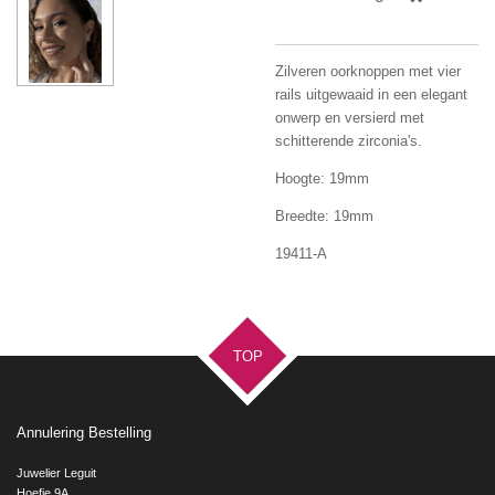
Zilveren oorknoppen met vier
rails uitgewaaid in een elegant
onwerp en versierd met
schitterende zirconia's.
Hoogte: 19mm
Breedte: 19mm
19411-A
TOP
Annulering Bestelling
Juwelier Leguit
Hoefje 9A