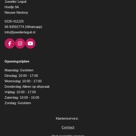
Juwelier Leguit
Hoefje 9A
Nieuwe Niedorp
0226-411225
06-83591774 (Whatsapp)
Info@juwelierleguit.nl
F
I
Y
a
n
o
c
s
u
e
t
T
Openingstijden
b
a
u
o
g
b
Maandag: Gesloten
o
r
e
Dinsdag: 10:00 - 17:00
k
a
Woensdag: 10:00 - 17:00
m
Donderdag: Alleen op afspraak
Vrijdag: 10:00 - 17:00
Zaterdag: 10:00 - 16:00
Zondag: Gesloten
Klantenservice:
Contact