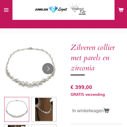
Ga
direct
naar
de
hoofdinhoud
Zilveren collier
met parels en
zirconia
€ 399,00
GRATIS verzending
In winkelwagen