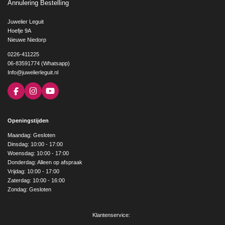
Annulering Bestelling
Juwelier Leguit
Hoefje 9A
Nieuwe Niedorp
0226-411225
06-83591774 (Whatsapp)
Info@juwelierleguit.nl
F
I
Y
a
n
o
c
s
u
e
t
T
Openingstijden
b
a
u
o
g
b
Maandag: Gesloten
o
r
e
Dinsdag: 10:00 - 17:00
k
a
Woensdag: 10:00 - 17:00
m
Donderdag: Alleen op afspraak
Vrijdag: 10:00 - 17:00
Zaterdag: 10:00 - 16:00
Zondag: Gesloten
Klantenservice: