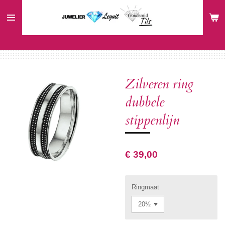
Ga
direct
naar
de
hoofdinhoud
Zilveren ring
dubbele
stippenlijn
€ 39,00
Ringmaat