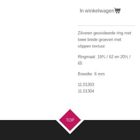
In winkelwagen
Zilveren geoxideerde ring met
twee brede groeven met
stippen textuur.
Ringmaat: 19¾ / 62 en 20½ /
65
Breedte: 6 mm
11.01303
11.01304
TOP