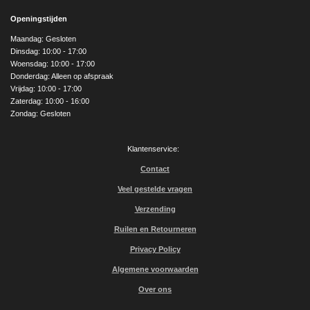
c
s
u
e
t
T
Openingstijden
b
a
u
o
g
b
Maandag: Gesloten
o
r
e
Dinsdag: 10:00 - 17:00
k
a
Woensdag: 10:00 - 17:00
m
Donderdag: Alleen op afspraak
Vrijdag: 10:00 - 17:00
Zaterdag: 10:00 - 16:00
Zondag: Gesloten
Klantenservice:
Contact
Veel gestelde vragen
Verzending
Ruilen en Retourneren
Privacy Policy
Algemene voorwaarden
Over ons