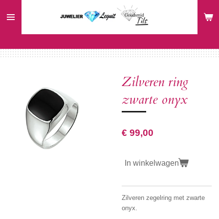
Ga
direct
naar
de
hoofdinhoud
Zilveren ring
zwarte onyx
€ 99,00
In winkelwagen
Zilveren zegelring met zwarte
onyx.