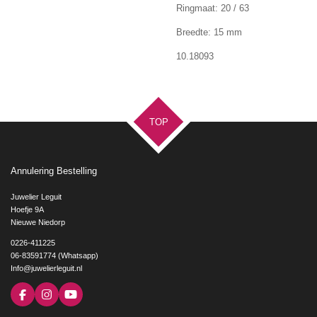
Ringmaat: 20 / 63
Breedte: 15 mm
10.18093
TOP
Annulering Bestelling
Juwelier Leguit
Hoefje 9A
Nieuwe Niedorp
0226-411225
06-83591774 (Whatsapp)
Info@juwelierleguit.nl
F
I
Y
a
n
o