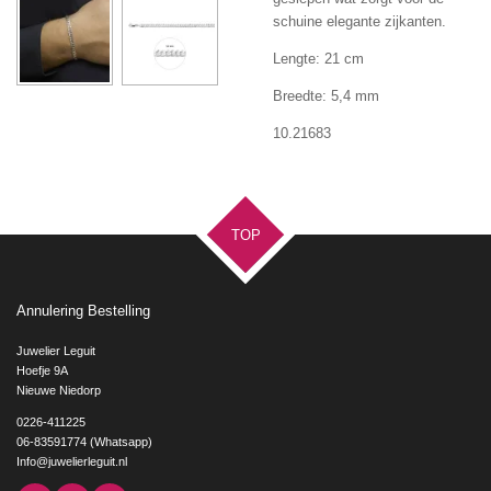
schuine elegante zijkanten.
Lengte: 21 cm
Breedte: 5,4 mm
10.21683
TOP
Annulering Bestelling
Juwelier Leguit
Hoefje 9A
Nieuwe Niedorp
0226-411225
06-83591774 (Whatsapp)
Info@juwelierleguit.nl