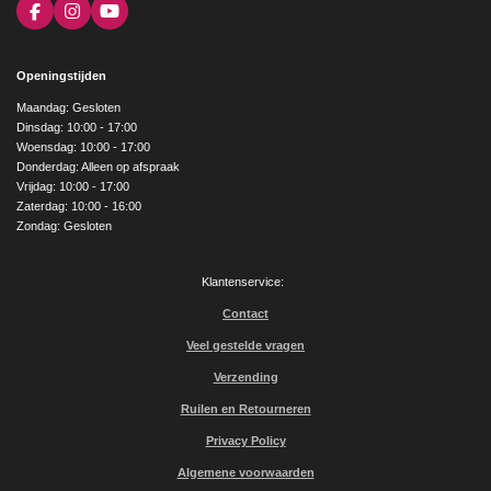
F
I
Y
a
n
o
c
s
u
e
t
T
Openingstijden
b
a
u
o
g
b
Maandag: Gesloten
o
r
e
Dinsdag: 10:00 - 17:00
k
a
Woensdag: 10:00 - 17:00
m
Donderdag: Alleen op afspraak
Vrijdag: 10:00 - 17:00
Zaterdag: 10:00 - 16:00
Zondag: Gesloten
Klantenservice:
Contact
Veel gestelde vragen
Verzending
Ruilen en Retourneren
Privacy Policy
Algemene voorwaarden