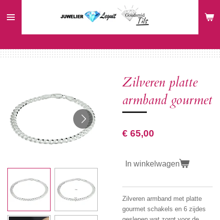
Ga
direct
naar
de
hoofdinhoud
Zilveren platte
armband gourmet
€ 65,00
In winkelwagen
Zilveren armband met platte
gourmet schakels en 6 zijdes
geslepen wat zorgt voor de