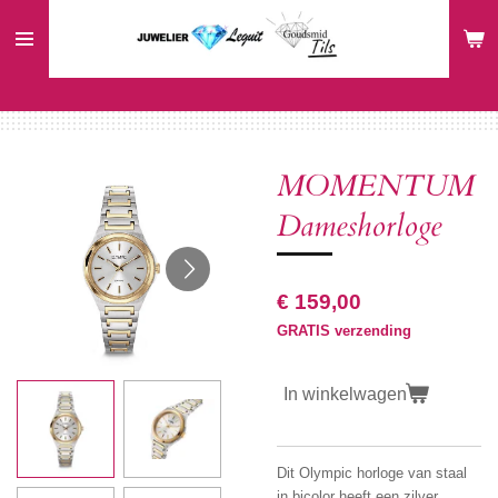
Ga
direct
naar
de
hoofdinhoud
MOMENTUM
Dameshorloge
€ 159,00
GRATIS verzending
In winkelwagen
Dit Olympic horloge van staal
in bicolor heeft een zilver