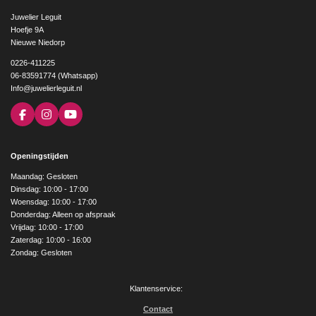
Juwelier Leguit
Hoefje 9A
Nieuwe Niedorp
0226-411225
06-83591774 (Whatsapp)
Info@juwelierleguit.nl
F
I
Y
a
n
o
c
s
u
e
t
T
Openingstijden
b
a
u
o
g
b
Maandag: Gesloten
o
r
e
Dinsdag: 10:00 - 17:00
k
a
Woensdag: 10:00 - 17:00
m
Donderdag: Alleen op afspraak
Vrijdag: 10:00 - 17:00
Zaterdag: 10:00 - 16:00
Zondag: Gesloten
Klantenservice:
Contact