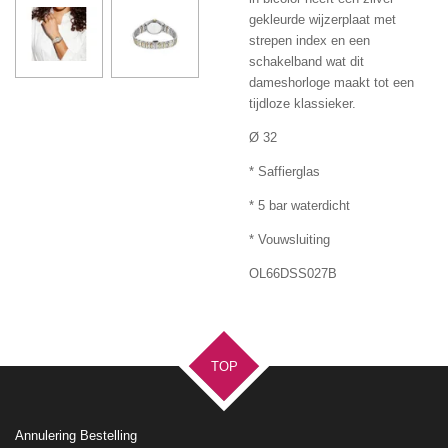
gekleurde wijzerplaat met
strepen index en een
schakelband wat dit
dameshorloge maakt tot een
tijdloze klassieker.
Ø 32
* Saffierglas
* 5 bar waterdicht
* Vouwsluiting
OL66DSS027B
TOP
Annulering Bestelling