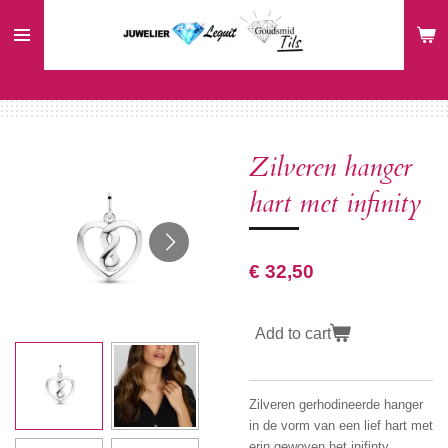
Ga
direct
naar
de
hoofdinhoud
Zilveren hanger
hart met infinity
€ 32,50
Add to cart
Zilveren gerhodineerde hanger
in de vorm van een lief hart met
erin gewoven het inifinty