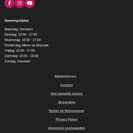
F
I
Y
a
n
o
c
s
u
e
t
T
Openingstijden
b
a
u
o
g
b
Maandag: Gesloten
o
r
e
Dinsdag: 10:00 - 17:00
k
a
Woensdag: 10:00 - 17:00
m
Donderdag: Alleen op afspraak
Vrijdag: 10:00 - 17:00
Zaterdag: 10:00 - 16:00
Zondag: Gesloten
Klantenservice:
Contact
Veel gestelde vragen
Verzending
Ruilen en Retourneren
Privacy Policy
Algemene voorwaarden