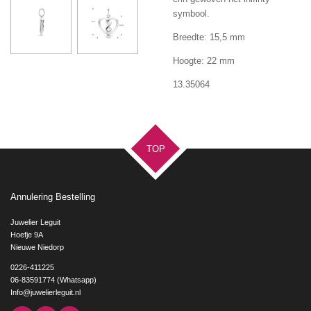
symbool.
Breedte: 15,5 mm
Hoogte: 22 mm
13.35064
TOP
Annulering Bestelling
Juwelier Leguit
Hoefje 9A
Nieuwe Niedorp
0226-411225
06-83591774 (Whatsapp)
Info@juwelierleguit.nl