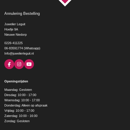
Annulering Bestelling
Juwelier Leguit
Hoefje 9A
Nieuwe Niedorp
0226-411225
06-83591774 (Whatsapp)
Info@juwelierleguit.nl
F
I
Y
a
n
o
c
s
u
e
t
T
Openingstijden
b
a
u
o
g
b
Maandag: Gesloten
o
r
e
Dinsdag: 10:00 - 17:00
k
a
Woensdag: 10:00 - 17:00
m
Donderdag: Alleen op afspraak
Vrijdag: 10:00 - 17:00
Zaterdag: 10:00 - 16:00
Zondag: Gesloten