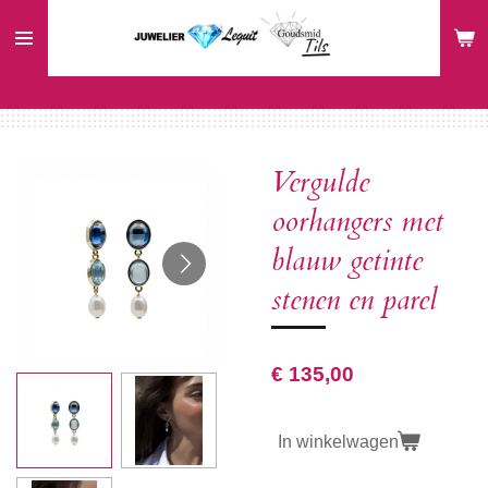
Ga
direct
naar
de
hoofdinhoud
Vergulde
oorhangers met
blauw getinte
stenen en parel
€ 135,00
In winkelwagen