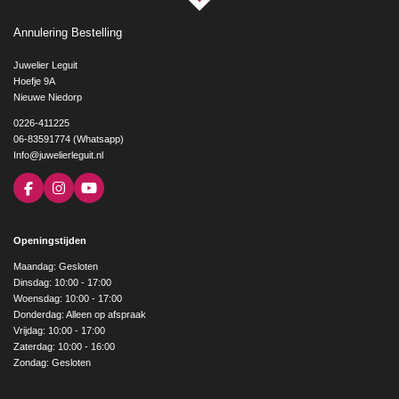
Annulering Bestelling
Juwelier Leguit
Hoefje 9A
Nieuwe Niedorp
0226-411225
06-83591774 (Whatsapp)
Info@juwelierleguit.nl
F
I
Y
a
n
o
c
s
u
e
t
T
Openingstijden
b
a
u
o
g
b
Maandag: Gesloten
o
r
e
Dinsdag: 10:00 - 17:00
k
a
Woensdag: 10:00 - 17:00
m
Donderdag: Alleen op afspraak
Vrijdag: 10:00 - 17:00
Zaterdag: 10:00 - 16:00
Zondag: Gesloten