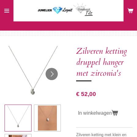
Ga
direct
naar
de
hoofdinhoud
Zilveren ketting
druppel hanger
met zirconia's
€ 52,00
In winkelwagen
Zilveren ketting met klein en