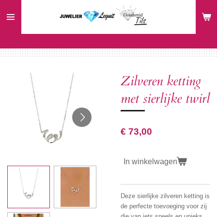
Ga
direct
naar
de
hoofdinhoud
Zilveren ketting
met sierlijke twirl
€ 73,00
In winkelwagen
Deze sierlijke zilveren ketting is
de perfecte toevoeging voor zij
die van iets speels en unieks