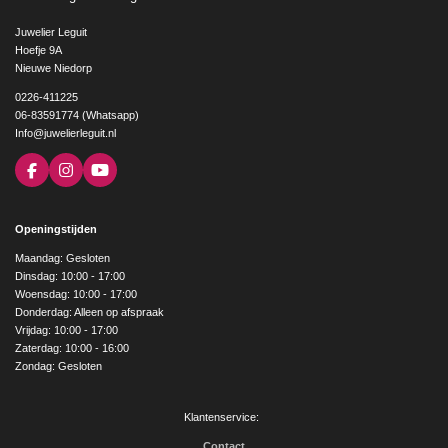
Juwelier Leguit
Hoefje 9A
Nieuwe Niedorp
0226-411225
06-83591774 (Whatsapp)
Info@juwelierleguit.nl
F
I
Y
a
n
o
c
s
u
e
t
T
Openingstijden
b
a
u
o
g
b
Maandag: Gesloten
o
r
e
Dinsdag: 10:00 - 17:00
k
a
Woensdag: 10:00 - 17:00
m
Donderdag: Alleen op afspraak
Vrijdag: 10:00 - 17:00
Zaterdag: 10:00 - 16:00
Zondag: Gesloten
Klantenservice:
Contact