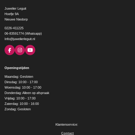
Juwelier Leguit
Hoefje 9A
Nieuwe Niedorp
0226-411225
06-83591774 (Whatsapp)
Info@juwelierleguit.nl
F
I
Y
a
n
o
c
s
u
e
t
T
Openingstijden
b
a
u
o
g
b
Maandag: Gesloten
o
r
e
Dinsdag: 10:00 - 17:00
k
a
Woensdag: 10:00 - 17:00
m
Donderdag: Alleen op afspraak
Vrijdag: 10:00 - 17:00
Zaterdag: 10:00 - 16:00
Zondag: Gesloten
Klantenservice:
Contact