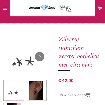
Ga
direct
naar
de
hoofdinhoud
Zilveren
ruthenium
zeester oorbellen
met zirconia's
€ 42,00
In winkelwagen