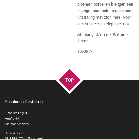
bloemen oorbellen brengen een
fleurige maar ook sprankelende
uitstraling met zich mee. Voor
een subtiele en elegante look.
Afmeting:
8,9mm x 8,9mm x
1,5mm
19935-A
TOP
Annulering Bestelling
Juwelier Leguit
Hoefje 9A
Nieuwe Niedorp
0226-411225
06-83591774 (Whatsapp)