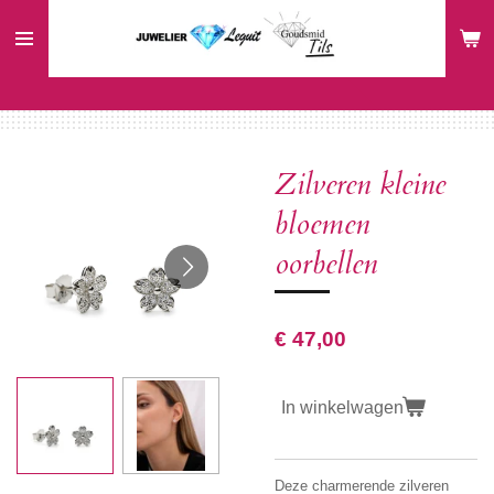
Ga
direct
naar
de
hoofdinhoud
Zilveren kleine
bloemen
oorbellen
€ 47,00
In winkelwagen
Deze charmerende zilveren