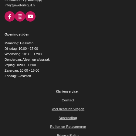
Info@juwelierleguit.nl
F
I
Y
a
n
o
c
s
u
e
t
T
Openingstijden
b
a
u
o
g
b
Maandag: Gesloten
o
r
e
Dinsdag: 10:00 - 17:00
k
a
Woensdag: 10:00 - 17:00
m
Donderdag: Alleen op afspraak
Vrijdag: 10:00 - 17:00
Zaterdag: 10:00 - 16:00
Zondag: Gesloten
Klantenservice:
Contact
Veel gestelde vragen
Verzending
Ruilen en Retourneren
Privacy Policy