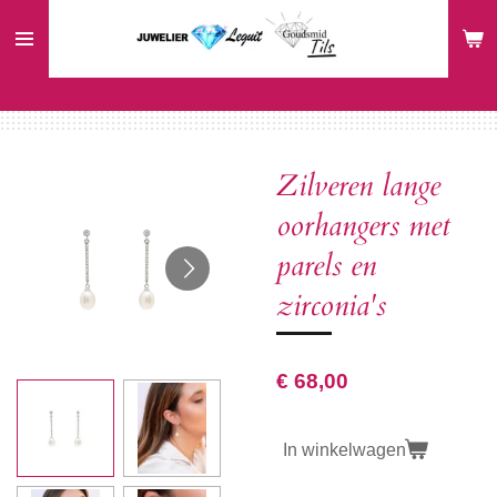
Ga
direct
naar
de
hoofdinhoud
Zilveren lange
oorhangers met
parels en
zirconia's
€ 68,00
In winkelwagen