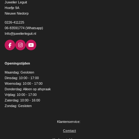
Juwelier Leguit
Hoefje 9A
Nieuwe Niedorp
0226-411225
06-83591774 (Whatsapp)
Info@juwelierleguit.nl
F
I
Y
a
n
o
c
s
u
e
t
T
Openingstijden
b
a
u
o
g
b
Maandag: Gesloten
o
r
e
Dinsdag: 10:00 - 17:00
k
a
Woensdag: 10:00 - 17:00
m
Donderdag: Alleen op afspraak
Vrijdag: 10:00 - 17:00
Zaterdag: 10:00 - 16:00
Zondag: Gesloten
Klantenservice:
Contact