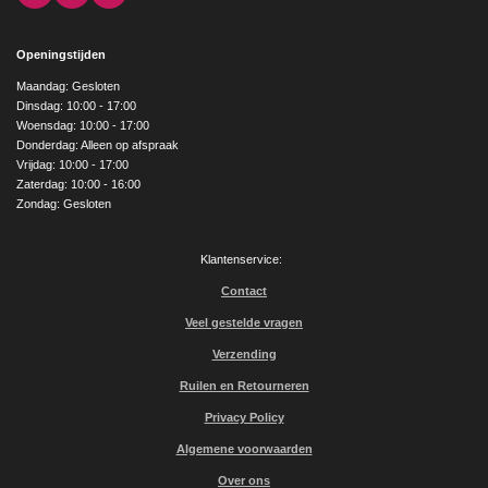
a
n
o
c
s
u
e
t
T
Openingstijden
b
a
u
o
g
b
Maandag: Gesloten
o
r
e
Dinsdag: 10:00 - 17:00
k
a
Woensdag: 10:00 - 17:00
m
Donderdag: Alleen op afspraak
Vrijdag: 10:00 - 17:00
Zaterdag: 10:00 - 16:00
Zondag: Gesloten
Klantenservice:
Contact
Veel gestelde vragen
Verzending
Ruilen en Retourneren
Privacy Policy
Algemene voorwaarden
Over ons