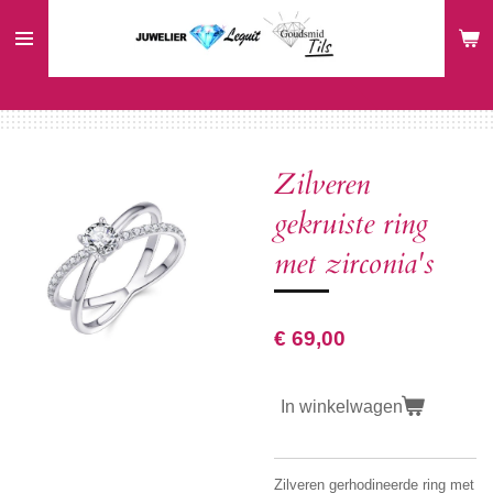
Ga
direct
naar
de
hoofdinhoud
Zilveren
gekruiste ring
met zirconia's
€ 69,00
In winkelwagen
Zilveren gerhodineerde ring met