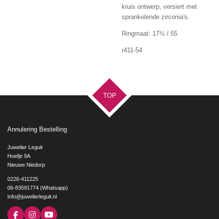
kruis ontwerp, versiert met
sprankelende zirconia's.
Ringmaat: 17
½ /
55
r411-54
TOP
Annulering Bestelling
Juwelier Leguit
Hoefje 9A
Nieuwe Niedorp
0226-411225
06-83591774 (Whatsapp)
Info@juwelierleguit.nl
F
I
Y