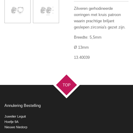
Zilveren gerhodineerde
oorringen met kruis patroon
waarin prachtige briljant
geslepen zirconia's gezet zijn.
Breedte: 5,5mm
Ø 13mm
13.40039
TOP
Annulering Bestelling
Juwelier Leguit
Hoefje 9A
Nieuwe Niedorp