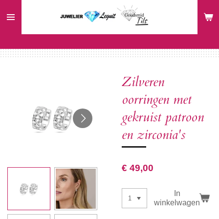
Ga
direct
naar
de
hoofdinhoud
Zilveren
oorringen met
gekruist patroon
en zirconia's
€ 49,00
In
winkelwagen