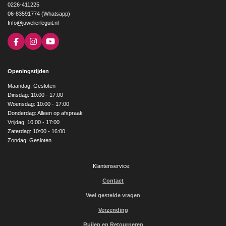
0226-411225
06-83591774 (Whatsapp)
Info@juwelierleguit.nl
F
I
Y
a
n
o
c
s
u
e
t
T
Openingstijden
b
a
u
o
g
b
Maandag: Gesloten
o
r
e
Dinsdag: 10:00 - 17:00
k
a
Woensdag: 10:00 - 17:00
m
Donderdag: Alleen op afspraak
Vrijdag: 10:00 - 17:00
Zaterdag: 10:00 - 16:00
Zondag: Gesloten
Klantenservice:
Contact
Veel gestelde vragen
Verzending
Ruilen en Retourneren