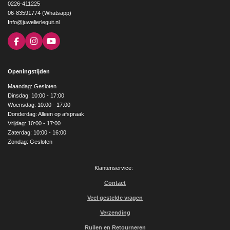
0226-411225
06-83591774 (Whatsapp)
Info@juwelierleguit.nl
F
I
Y
a
n
o
c
s
u
e
t
T
Openingstijden
b
a
u
o
g
b
Maandag: Gesloten
o
r
e
Dinsdag: 10:00 - 17:00
k
a
Woensdag: 10:00 - 17:00
m
Donderdag: Alleen op afspraak
Vrijdag: 10:00 - 17:00
Zaterdag: 10:00 - 16:00
Zondag: Gesloten
Klantenservice:
Contact
Veel gestelde vragen
Verzending
Ruilen en Retourneren