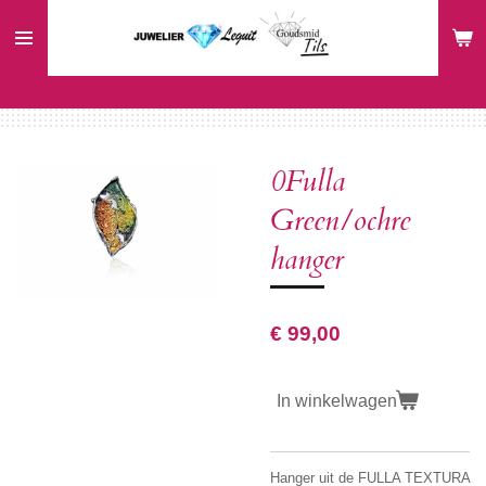
Ga
direct
naar
de
hoofdinhoud
0Fulla
Green/ochre
hanger
€ 99,00
In winkelwagen
Hanger uit de FULLA TEXTURA