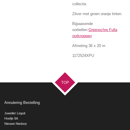
collectie.
Zilver met groen oranje tinten.
Bijpaasende
oorbellen:
Greenochre Fulla
oorknoppen
Afmeting 36 x 20 m
1172524XPU
TOP
Annulering Bestelling
Juwelier Leguit
Hoefje 9A
Nieuwe Niedorp