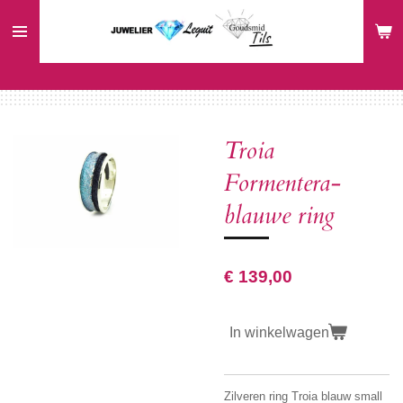
Ga
direct
naar
de
hoofdinhoud
Troia
Formentera-
blauwe ring
€ 139,00
In winkelwagen
Zilveren ring Troia blauw small