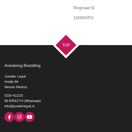
Ringmaat 61
118343XPU
TOP
Annulering Bestelling
Juwelier Leguit
Hoefje 9A
Nieuwe Niedorp
0226-411225
06-83591774 (Whatsapp)
Info@juwelierleguit.nl
F
I
Y
a
n
o
c
s
u