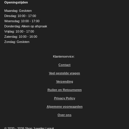
e
t
T
Openingstijden
b
a
u
o
g
b
Maandag: Gesloten
o
r
e
Dinsdag: 10:00 - 17:00
k
a
Woensdag: 10:00 - 17:00
m
Donderdag: Alleen op afspraak
Vrijdag: 10:00 - 17:00
Zaterdag: 10:00 - 16:00
Zondag: Gesloten
Klantenservice:
Contact
Veel gestelde vragen
Verzending
Ruilen en Retourneren
Privacy Policy
Algemene voorwaarden
Over ons
© 2020 - 2026 Shop Juwelier Leguit