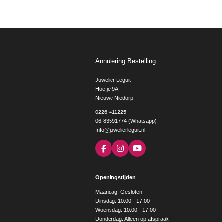
Annulering Bestelling
Juwelier Leguit
Hoefje 9A
Nieuwe Niedorp
0226-411225
06-83591774 (Whatsapp)
Info@juwelierleguit.nl
F
I
Y
a
n
o
c
s
u
e
t
T
Openingstijden
b
a
u
o
g
b
Maandag: Gesloten
o
r
e
Dinsdag: 10:00 - 17:00
k
a
Woensdag: 10:00 - 17:00
m
Donderdag: Alleen op afspraak