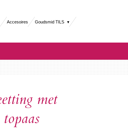
Accesoires
Goudsmid TILS
ketting met
 topaas