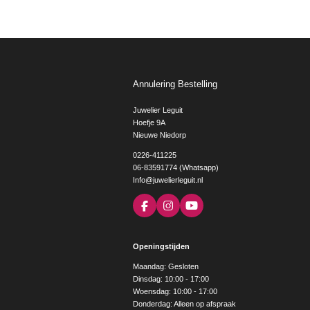
Annulering Bestelling
Juwelier Leguit
Hoefje 9A
Nieuwe Niedorp
0226-411225
06-83591774 (Whatsapp)
Info@juwelierleguit.nl
F
I
Y
a
n
o
c
s
u
e
t
T
Openingstijden
b
a
u
o
g
b
Maandag: Gesloten
o
r
e
Dinsdag: 10:00 - 17:00
k
a
Woensdag: 10:00 - 17:00
m
Donderdag: Alleen op afspraak