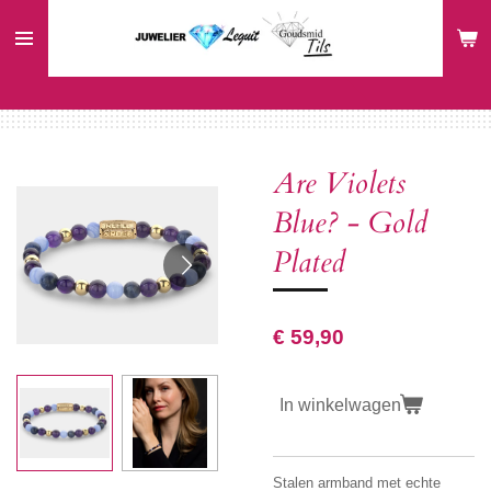
Ga
direct
naar
de
hoofdinhoud
Are Violets
Blue? - Gold
Plated
€ 59,90
In winkelwagen
Stalen armband met echte