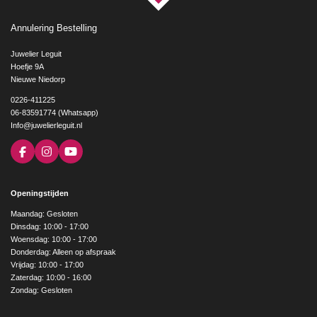
Annulering Bestelling
Juwelier Leguit
Hoefje 9A
Nieuwe Niedorp
0226-411225
06-83591774 (Whatsapp)
Info@juwelierleguit.nl
F
I
Y
a
n
o
c
s
u
e
t
T
Openingstijden
b
a
u
o
g
b
Maandag: Gesloten
o
r
e
Dinsdag: 10:00 - 17:00
k
a
Woensdag: 10:00 - 17:00
m
Donderdag: Alleen op afspraak
Vrijdag: 10:00 - 17:00
Zaterdag: 10:00 - 16:00
Zondag: Gesloten