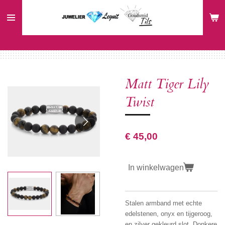
Ga
direct
naar
de
hoofdinhoud
Matt Tiger Lily
Twist
€ 45,00
In winkelwagen
Stalen armband met echte
edelstenen, onyx en tijgeroog,
en zilver gekleurd slot. Donkere