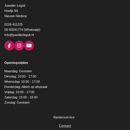
Juwelier Leguit
Hoefje 9A
Nieuwe Niedorp
0226-411225
06-83591774 (Whatsapp)
Info@juwelierleguit.nl
F
I
Y
a
n
o
c
s
u
e
t
T
Openingstijden
b
a
u
o
g
b
Maandag: Gesloten
o
r
e
Dinsdag: 10:00 - 17:00
k
a
Woensdag: 10:00 - 17:00
m
Donderdag: Alleen op afspraak
Vrijdag: 10:00 - 17:00
Zaterdag: 10:00 - 16:00
Zondag: Gesloten
Klantenservice:
Contact