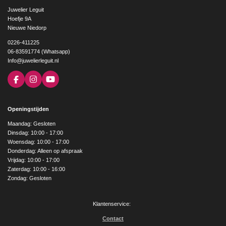
Juwelier Leguit
Hoefje 9A
Nieuwe Niedorp
0226-411225
06-83591774 (Whatsapp)
Info@juwelierleguit.nl
F
I
Y
a
n
o
c
s
u
e
t
T
Openingstijden
b
a
u
o
g
b
Maandag: Gesloten
o
r
e
Dinsdag: 10:00 - 17:00
k
a
Woensdag: 10:00 - 17:00
m
Donderdag: Alleen op afspraak
Vrijdag: 10:00 - 17:00
Zaterdag: 10:00 - 16:00
Zondag: Gesloten
Klantenservice:
Contact