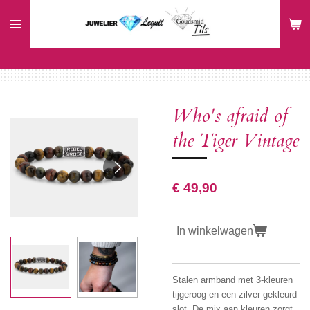
Ga
direct
naar
de
hoofdinhoud
Who's afraid of
the Tiger Vintage
€ 49,90
In winkelwagen
Stalen armband met 3-kleuren
tijgeroog en een zilver gekleurd
slot. De mix aan kleuren zorgt