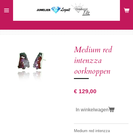
Ga
direct
naar
de
hoofdinhoud
Medium red
intenzza
oorknoppen
€ 129,00
In winkelwagen
Medium red intenzza