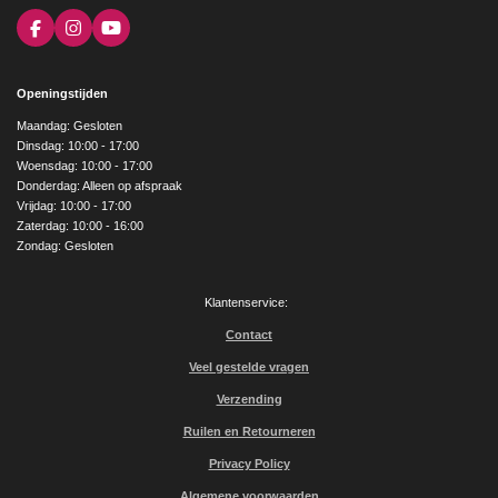
F
I
Y
a
n
o
c
s
u
e
t
T
Openingstijden
b
a
u
o
g
b
Maandag: Gesloten
o
r
e
Dinsdag: 10:00 - 17:00
k
a
Woensdag: 10:00 - 17:00
m
Donderdag: Alleen op afspraak
Vrijdag: 10:00 - 17:00
Zaterdag: 10:00 - 16:00
Zondag: Gesloten
Klantenservice:
Contact
Veel gestelde vragen
Verzending
Ruilen en Retourneren
Privacy Policy
Algemene voorwaarden