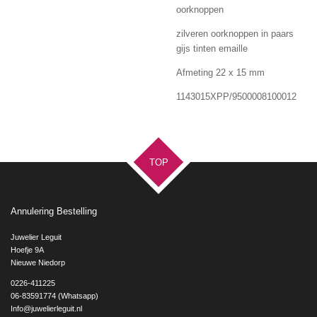
oorknoppen
zilveren oorknoppen in paars
gijs tinten emaille
Afmeting 22 x 15 mm
1143015XPP/9500008100012
TOP
Annulering Bestelling
Juwelier Leguit
Hoefje 9A
Nieuwe Niedorp
0226-411225
06-83591774 (Whatsapp)
Info@juwelierleguit.nl