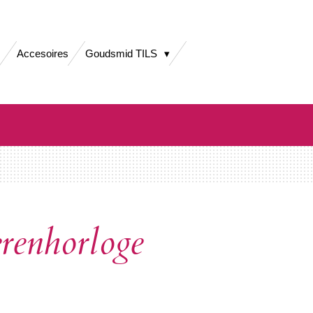
Accesoires
Goudsmid TILS
enhorloge