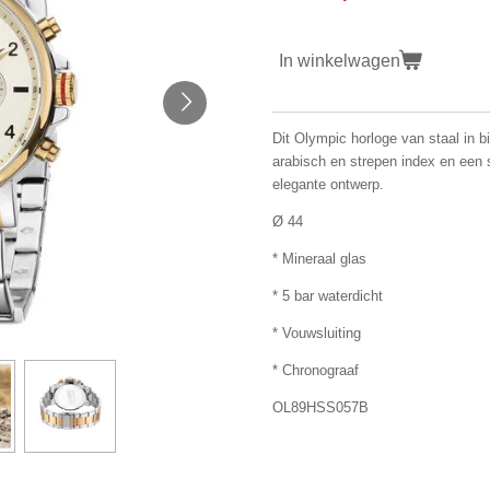
In winkelwagen
Dit Olympic horloge van staal in bi
arabisch en strepen index en een s
elegante ontwerp.
Ø 44
* Mineraal glas
* 5 bar waterdicht
* Vouwsluiting
* Chronograaf
OL89HSS057B