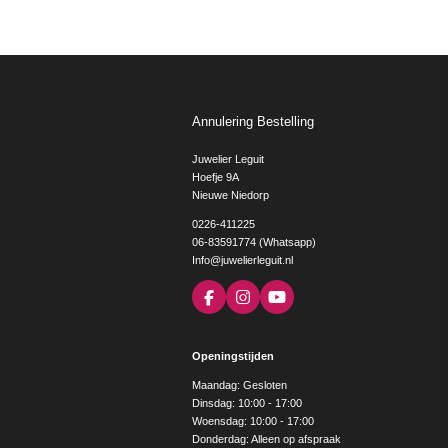
Annulering Bestelling
Juwelier Leguit
Hoefje 9A
Nieuwe Niedorp
0226-411225
06-83591774 (Whatsapp)
Info@juwelierleguit.nl
F
I
Y
a
n
o
c
s
u
e
t
T
Openingstijden
b
a
u
o
g
b
Maandag: Gesloten
o
r
e
Dinsdag: 10:00 - 17:00
k
a
Woensdag: 10:00 - 17:00
m
Donderdag: Alleen op afspraak