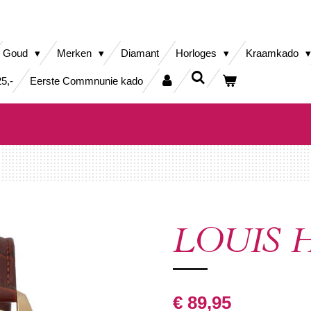
Goud
Merken
Diamant
Horloges
Kraamkado
5,-
Eerste Commnunie kado
LOUIS He
€ 89,95