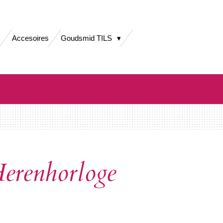
Accesoires
Goudsmid TILS
renhorloge