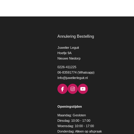
Annulering Bestelling
Juwelier Leguit
Hoefje 9A
Nieuwe Niedorp
0226-411225
06-83591774 (Whatsapp)
Info@juwelierleguit.nl
F
I
Y
a
n
o
c
s
u
e
t
T
Openingstijden
b
a
u
o
g
b
Maandag: Gesloten
o
r
e
Dinsdag: 10:00 - 17:00
k
a
Woensdag: 10:00 - 17:00
m
Donderdag: Alleen op afspraak