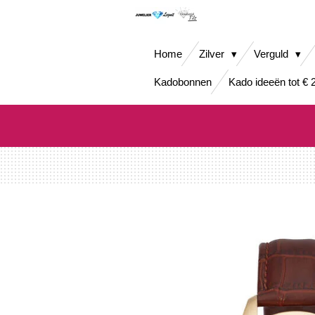
Ga
direct
naar
Home
Zilver
Verguld
de
hoofdinhoud
Kadobonnen
Kado ideeën tot € 2