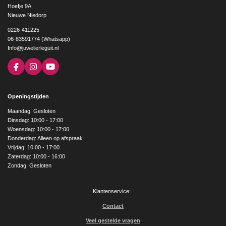
Hoefje 9A
Nieuwe Niedorp
0226-411225
06-83591774 (Whatsapp)
Info@juwelierleguit.nl
F
I
Y
a
n
o
c
s
u
e
t
T
Openingstijden
b
a
u
o
g
b
Maandag: Gesloten
o
r
e
Dinsdag: 10:00 - 17:00
k
a
Woensdag: 10:00 - 17:00
m
Donderdag: Alleen op afspraak
Vrijdag: 10:00 - 17:00
Zaterdag: 10:00 - 16:00
Zondag: Gesloten
Klantenservice:
Contact
Veel gestelde vragen