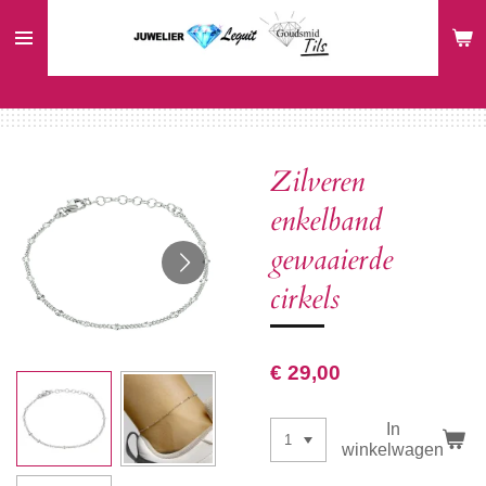
Ga
direct
naar
de
hoofdinhoud
Zilveren
enkelband
gewaaierde
cirkels
€ 29,00
In
winkelwagen