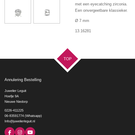
met een eyecatching zirconia.
Een onvergeetbare klassieker.
Ø 7 mm
13.16281
TOP
Annulering Bestelling
Juwelier Leguit
Hoefje 9A
Nieuwe Niedorp
0226-411225
06-83591774 (Whatsapp)
Info@juwelierleguit.nl
F
I
Y