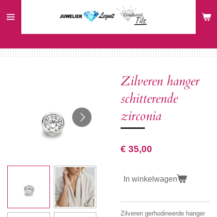
Ga
direct
naar
de
hoofdinhoud
Zilveren hanger
schitterende
zirconia
€ 35,00
In winkelwagen
Zilveren gerhodineerde hanger