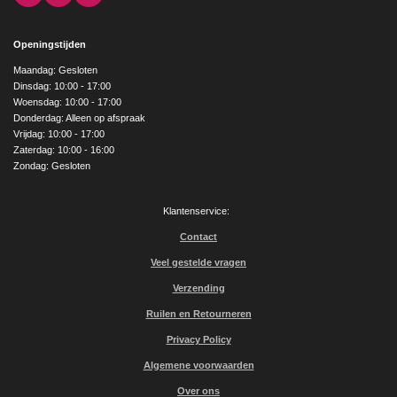
a
n
o
c
s
u
e
t
T
Openingstijden
b
a
u
o
g
b
Maandag: Gesloten
o
r
e
Dinsdag: 10:00 - 17:00
k
a
Woensdag: 10:00 - 17:00
m
Donderdag: Alleen op afspraak
Vrijdag: 10:00 - 17:00
Zaterdag: 10:00 - 16:00
Zondag: Gesloten
Klantenservice:
Contact
Veel gestelde vragen
Verzending
Ruilen en Retourneren
Privacy Policy
Algemene voorwaarden
Over ons