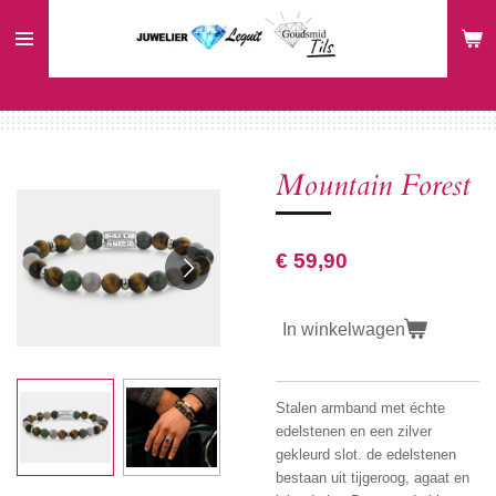
Ga
direct
naar
de
hoofdinhoud
Mountain Forest
€ 59,90
In winkelwagen
Stalen armband met échte
edelstenen en een zilver
gekleurd slot. de edelstenen
bestaan uit tijgeroog, agaat en