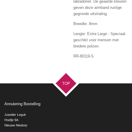
labradoriet. De geaarde kleuren
geven deze armband rustige
gegronde uitstraling.
Breedte: 8mm
Lengte: Extra Large - Speciaal
geschikt voor mensen met
bredere polzen.
RR-80119-S
TOP
Annulering Bestelling
Juwelier Leguit
Hoefje 9A
Nieuwe Niedorp