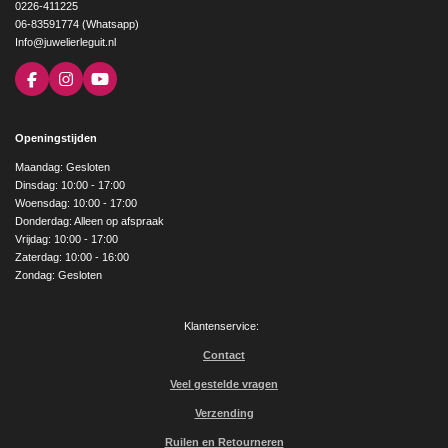
0226-411225
06-83591774 (Whatsapp)
Info@juwelierleguit.nl
F
I
Y
a
n
o
c
s
u
e
t
T
Openingstijden
b
a
u
o
g
b
Maandag: Gesloten
o
r
e
Dinsdag: 10:00 - 17:00
k
a
Woensdag: 10:00 - 17:00
m
Donderdag: Alleen op afspraak
Vrijdag: 10:00 - 17:00
Zaterdag: 10:00 - 16:00
Zondag: Gesloten
Klantenservice:
Contact
Veel gestelde vragen
Verzending
Ruilen en Retourneren