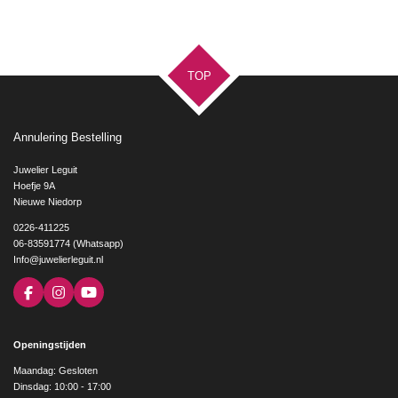
TOP
Annulering Bestelling
Juwelier Leguit
Hoefje 9A
Nieuwe Niedorp
0226-411225
06-83591774 (Whatsapp)
Info@juwelierleguit.nl
F
I
Y
a
n
o
c
s
u
e
t
T
Openingstijden
b
a
u
o
g
b
Maandag: Gesloten
o
r
e
Dinsdag: 10:00 - 17:00
k
a