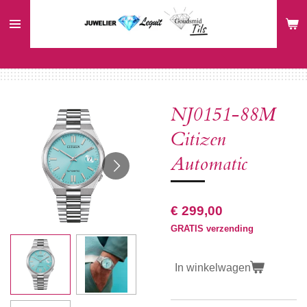
Ga
direct
naar
de
hoofdinhoud
NJ0151-88M
Citizen
Automatic
€ 299,00
GRATIS verzending
In winkelwagen