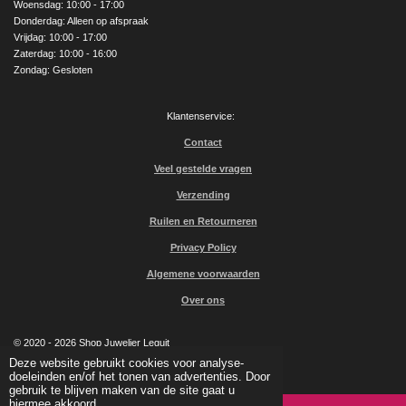
Woensdag: 10:00 - 17:00
m
Donderdag: Alleen op afspraak
Vrijdag: 10:00 - 17:00
Zaterdag: 10:00 - 16:00
Zondag: Gesloten
Klantenservice:
Contact
Veel gestelde vragen
Verzending
Ruilen en Retourneren
Privacy Policy
Algemene voorwaarden
Over ons
© 2020 - 2026 Shop Juwelier Leguit
Powered by
JouwWeb
Deze website gebruikt cookies voor analyse-
doeleinden en/of het tonen van advertenties. Door
gebruik te blijven maken van de site gaat u
hiermee akkoord.