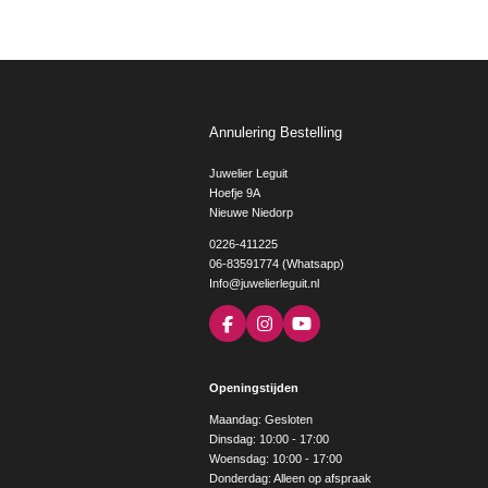
Annulering Bestelling
Juwelier Leguit
Hoefje 9A
Nieuwe Niedorp
0226-411225
06-83591774 (Whatsapp)
Info@juwelierleguit.nl
F
I
Y
a
n
o
c
s
u
e
t
T
Openingstijden
b
a
u
o
g
b
Maandag: Gesloten
o
r
e
Dinsdag: 10:00 - 17:00
k
a
Woensdag: 10:00 - 17:00
m
Donderdag: Alleen op afspraak