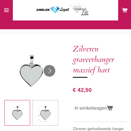
Ga
direct
naar
de
hoofdinhoud
Zilveren
graveerhanger
massief hart
€ 42,50
In winkelwagen
Zilveren gerhodineerde hanger