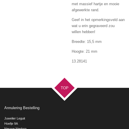
met massief hartje en mooie
afgewerkte rand.
Geef in het opmerkingsveld aan
wat u erin gegraveerd zou
willen hebben!
Breedte: 15,5 mm
Hoogte: 21 mm
13.28141
TOP
Annulering Bestelling
Juwelier Leguit
Hoefje 9A
Nieuwe Niedorp