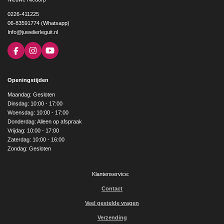
0226-411225
06-83591774 (Whatsapp)
Info@juwelierleguit.nl
F
I
Y
a
n
o
c
s
u
e
t
T
Openingstijden
b
a
u
o
g
b
Maandag: Gesloten
o
r
e
Dinsdag: 10:00 - 17:00
k
a
Woensdag: 10:00 - 17:00
m
Donderdag: Alleen op afspraak
Vrijdag: 10:00 - 17:00
Zaterdag: 10:00 - 16:00
Zondag: Gesloten
Klantenservice:
Contact
Veel gestelde vragen
Verzending