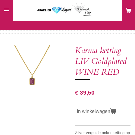
Ga
direct
naar
de
hoofdinhoud
Karma ketting
LIV Goldplated
WINE RED
€ 39,50
In winkelwagen
Zilver vergulde anker ketting op