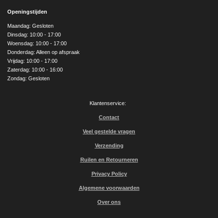
c
s
u
e
t
T
Openingstijden
b
a
u
o
g
b
Maandag: Gesloten
o
r
e
Dinsdag: 10:00 - 17:00
k
a
Woensdag: 10:00 - 17:00
m
Donderdag: Alleen op afspraak
Vrijdag: 10:00 - 17:00
Zaterdag: 10:00 - 16:00
Zondag: Gesloten
Klantenservice:
Contact
Veel gestelde vragen
Verzending
Ruilen en Retourneren
Privacy Policy
Algemene voorwaarden
Over ons