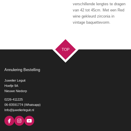
verschillende lengtes te dragen
van 42 tot 45cm. Met een Red
wine gekleurd zirconia in
vintage baquettevorm.
TOP
Annulering Bestelling
Juwelier Leguit
Hoefje 9A
Nieuwe Niedorp
0226-411225
06-83591774 (Whatsapp)
Info@juwelierleguit.nl
F
I
Y
a
n
o