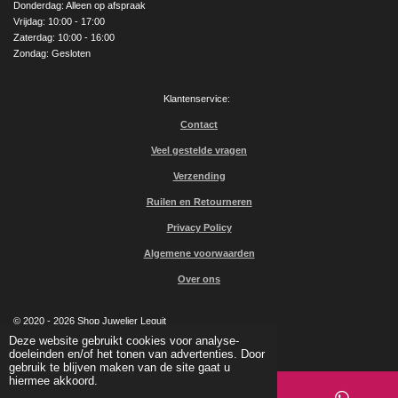
Donderdag: Alleen op afspraak
Vrijdag: 10:00 - 17:00
Zaterdag: 10:00 - 16:00
Zondag: Gesloten
Klantenservice:
Contact
Veel gestelde vragen
Verzending
Ruilen en Retourneren
Privacy Policy
Algemene voorwaarden
Over ons
© 2020 - 2026 Shop Juwelier Leguit
Powered by
JouwWeb
Deze website gebruikt cookies voor analyse-
doeleinden en/of het tonen van advertenties. Door
gebruik te blijven maken van de site gaat u
hiermee akkoord.