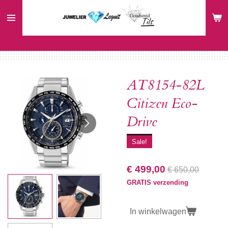
Ga
direct
naar
de
hoofdinhoud
AT8154-82L
Citizen Eco-
Drive
Sale!
€ 499,00
€ 650,00
GRATIS verzending
In winkelwagen