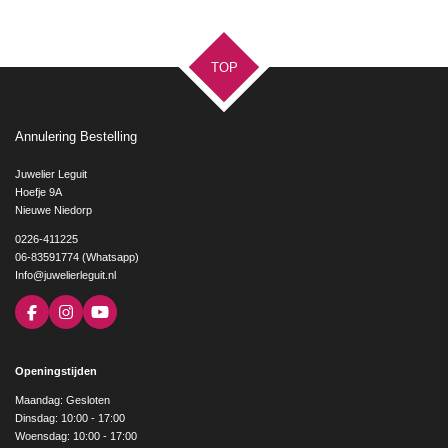
TOP
Annulering Bestelling
Juwelier Leguit
Hoefje 9A
Nieuwe Niedorp
0226-411225
06-83591774 (Whatsapp)
Info@juwelierleguit.nl
F
I
Y
a
n
o
c
s
u
e
t
T
Openingstijden
b
a
u
o
g
b
Maandag: Gesloten
o
r
e
Dinsdag: 10:00 - 17:00
k
a
Woensdag: 10:00 - 17:00
m