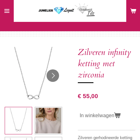
Ga
direct
naar
de
hoofdinhoud
Zilveren infinity
ketting met
zirconia
€ 55,00
In winkelwagen
Zilveren gerhodineerde ketting