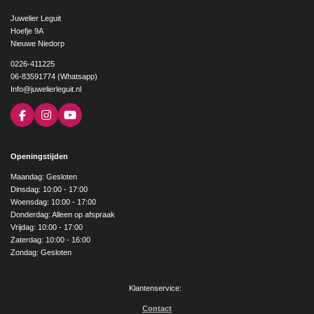
Juwelier Leguit
Hoefje 9A
Nieuwe Niedorp
0226-411225
06-83591774 (Whatsapp)
Info@juwelierleguit.nl
F
I
Y
a
n
o
c
s
u
e
t
T
Openingstijden
b
a
u
o
g
b
Maandag: Gesloten
o
r
e
Dinsdag: 10:00 - 17:00
k
a
Woensdag: 10:00 - 17:00
m
Donderdag: Alleen op afspraak
Vrijdag: 10:00 - 17:00
Zaterdag: 10:00 - 16:00
Zondag: Gesloten
Klantenservice:
Contact