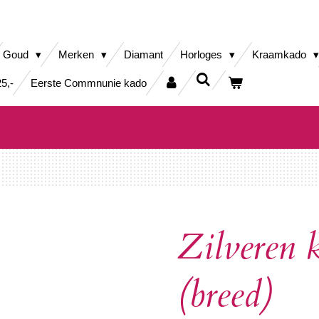
Goud
Merken
Diamant
Horloges
Kraamkado
5,-
Eerste Commnunie kado
Zilveren 
(breed)