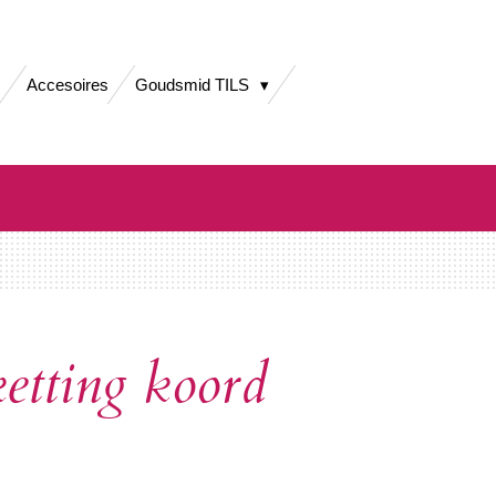
Accesoires
Goudsmid TILS
ketting koord