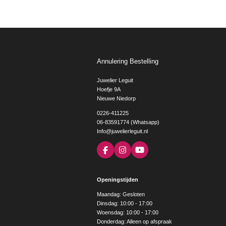
Annulering Bestelling
Juwelier Leguit
Hoefje 9A
Nieuwe Niedorp
0226-411225
06-83591774 (Whatsapp)
Info@juwelierleguit.nl
F
I
Y
a
n
o
c
s
u
e
t
T
Openingstijden
b
a
u
o
g
b
Maandag: Gesloten
o
r
e
Dinsdag: 10:00 - 17:00
k
a
Woensdag: 10:00 - 17:00
m
Donderdag: Alleen op afspraak