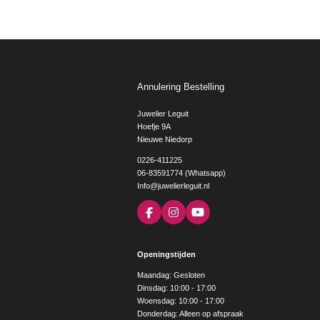
Annulering Bestelling
Juwelier Leguit
Hoefje 9A
Nieuwe Niedorp
0226-411225
06-83591774 (Whatsapp)
Info@juwelierleguit.nl
F
I
Y
a
n
o
c
s
u
e
t
T
Openingstijden
b
a
u
o
g
b
Maandag: Gesloten
o
r
e
Dinsdag: 10:00 - 17:00
k
a
Woensdag: 10:00 - 17:00
m
Donderdag: Alleen op afspraak