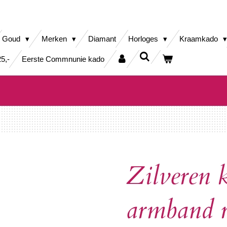
Goud
Merken
Diamant
Horloges
Kraamkado
5,-
Eerste Commnunie kado
Zilveren k
armband 