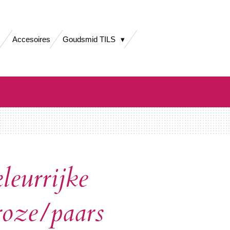
Accesoires
Goudsmid TILS
leurrijke
roze/paars