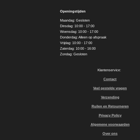
c
s
u
e
t
T
Openingstijden
b
a
u
o
g
b
Maandag: Gesloten
o
r
e
Dinsdag: 10:00 - 17:00
k
a
Woensdag: 10:00 - 17:00
m
Donderdag: Alleen op afspraak
Vrijdag: 10:00 - 17:00
Zaterdag: 10:00 - 16:00
Zondag: Gesloten
Klantenservice:
Contact
Veel gestelde vragen
Verzending
Ruilen en Retourneren
Privacy Policy
Algemene voorwaarden
Over ons