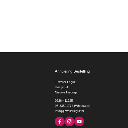
Annulering Bestelling
Juwelier Leguit
Hoefje 9A
Nieuwe Niedorp
0226-411225
06-83591774 (Whatsapp)
Info@juwelierleguit.nl
F
I
Y
a
n
o