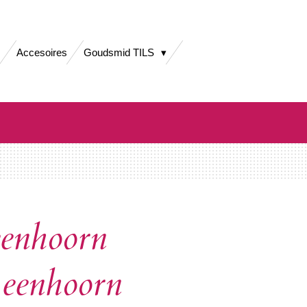
Accesoires
Goudsmid TILS
eenhoorn
 eenhoorn