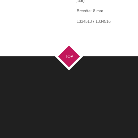
jaar)
Breedte: 8 mm
1334513 / 1334516
TOP