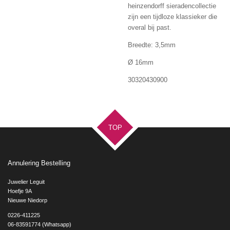
heinzendorff sieradencollectie
zijn een tijdloze klassieker die
overal bij past.
Breedte: 3,5mm
Ø 16mm
30320430900
TOP
Annulering Bestelling
Juwelier Leguit
Hoefje 9A
Nieuwe Niedorp
0226-411225
06-83591774 (Whatsapp)