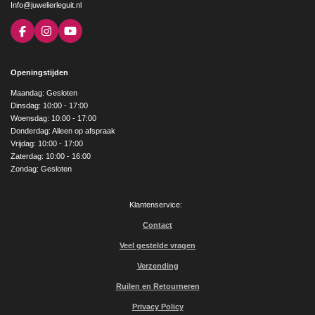
Info@juwelierleguit.nl
F
I
Y
a
n
o
c
s
u
e
t
T
Openingstijden
b
a
u
o
g
b
Maandag: Gesloten
o
r
e
Dinsdag: 10:00 - 17:00
k
a
Woensdag: 10:00 - 17:00
m
Donderdag: Alleen op afspraak
Vrijdag: 10:00 - 17:00
Zaterdag: 10:00 - 16:00
Zondag: Gesloten
Klantenservice:
Contact
Veel gestelde vragen
Verzending
Ruilen en Retourneren
Privacy Policy