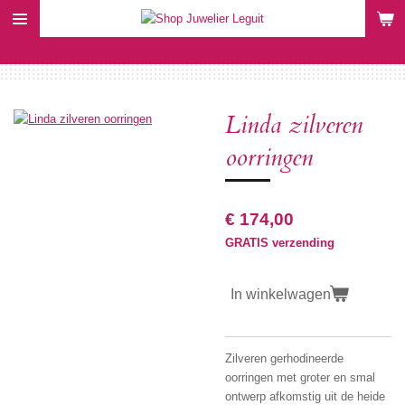
Ga
direct
naar
de
hoofdinhoud
Linda zilveren
oorringen
€ 174,00
GRATIS verzending
In winkelwagen
Zilveren gerhodineerde
oorringen met groter en smal
ontwerp afkomstig uit de heide