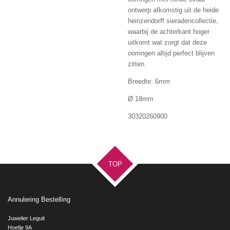
ontwerp afkomstig uit de heide
heinzendorff sieradencollectie,
waarbij de achterkant hoger
uitkomt wat zorgt dat deze
oorringen altijd perfect blijven
zitten.
Breedte: 6mm
Ø 18mm
30320260900
TOP
Annulering Bestelling
Juwelier Leguit
Hoefje 9A