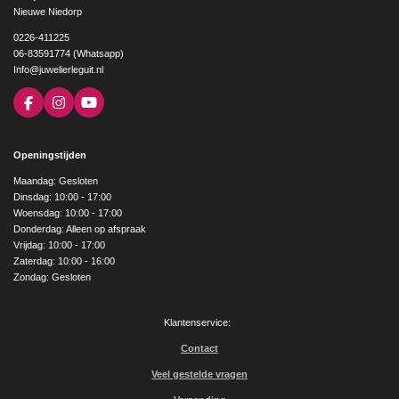
Nieuwe Niedorp
0226-411225
06-83591774 (Whatsapp)
Info@juwelierleguit.nl
F
I
Y
a
n
o
c
s
u
e
t
T
Openingstijden
b
a
u
o
g
b
Maandag: Gesloten
o
r
e
Dinsdag: 10:00 - 17:00
k
a
Woensdag: 10:00 - 17:00
m
Donderdag: Alleen op afspraak
Vrijdag: 10:00 - 17:00
Zaterdag: 10:00 - 16:00
Zondag: Gesloten
Klantenservice:
Contact
Veel gestelde vragen