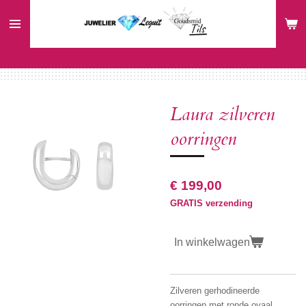
Ga
direct
naar
de
hoofdinhoud
Laura zilveren
oorringen
€ 199,00
GRATIS verzending
In winkelwagen
Zilveren gerhodineerde
oorringen met ronde ovaal