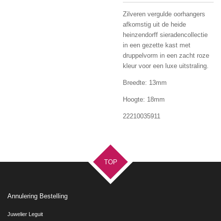
Zilveren vergulde oorhangers
afkomstig uit de heide
heinzendorff sieradencollectie
in een gezette kast met
druppelvorm in een zacht roze
kleur voor een luxe uitstraling.
Breedte: 13mm
Hoogte: 18mm
22210035911
TOP
Annulering Bestelling
Juwelier Leguit