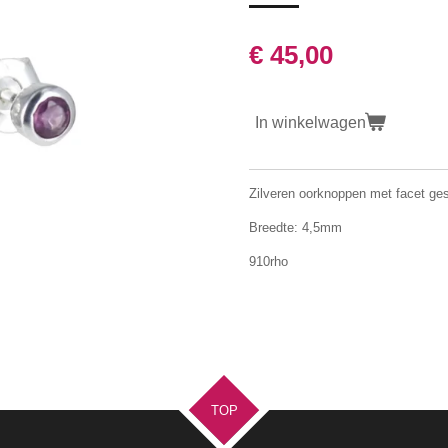
€ 45,00
In winkelwagen
Zilveren oorknoppen met facet ges
Breedte: 4,5mm
910rho
TOP