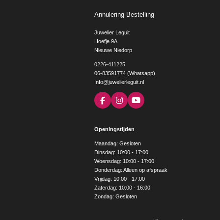
Annulering Bestelling
Juwelier Leguit
Hoefje 9A
Nieuwe Niedorp
0226-411225
06-83591774 (Whatsapp)
Info@juwelierleguit.nl
F
I
Y
a
n
o
c
s
u
e
t
T
Openingstijden
b
a
u
o
g
b
Maandag: Gesloten
o
r
e
Dinsdag: 10:00 - 17:00
k
a
Woensdag: 10:00 - 17:00
m
Donderdag: Alleen op afspraak
Vrijdag: 10:00 - 17:00
Zaterdag: 10:00 - 16:00
Zondag: Gesloten