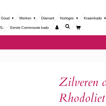
Goud
Merken
Diamant
Horloges
Kraamkado
5,-
Eerste Commnunie kado
Zilveren 
Rhodoliet