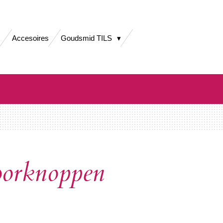
Accesoires
Goudsmid TILS
oorknoppen