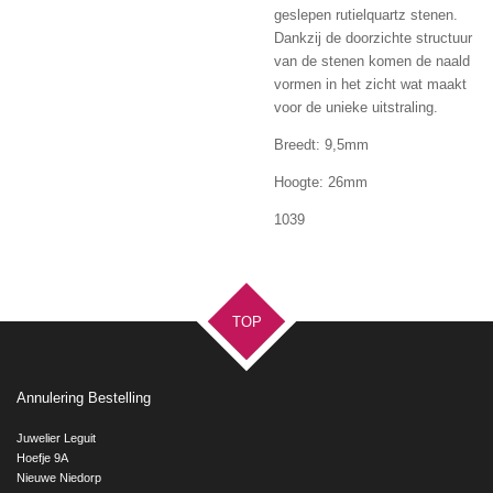
geslepen rutielquartz stenen.
Dankzij de doorzichte structuur
van de stenen komen de naald
vormen in het zicht wat maakt
voor de unieke uitstraling.
Breedt: 9,5mm
Hoogte: 26mm
1039
TOP
Annulering Bestelling
Juwelier Leguit
Hoefje 9A
Nieuwe Niedorp