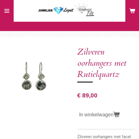
Ga
direct
naar
de
hoofdinhoud
Zilveren
oorhangers met
Rutielquartz
€ 89,00
In winkelwagen
Zilveren oorhangers met facet