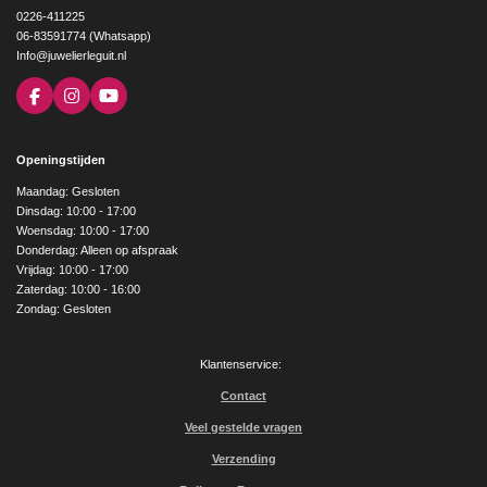
0226-411225
06-83591774 (Whatsapp)
Info@juwelierleguit.nl
F
I
Y
a
n
o
c
s
u
e
t
T
Openingstijden
b
a
u
o
g
b
Maandag: Gesloten
o
r
e
Dinsdag: 10:00 - 17:00
k
a
Woensdag: 10:00 - 17:00
m
Donderdag: Alleen op afspraak
Vrijdag: 10:00 - 17:00
Zaterdag: 10:00 - 16:00
Zondag: Gesloten
Klantenservice:
Contact
Veel gestelde vragen
Verzending