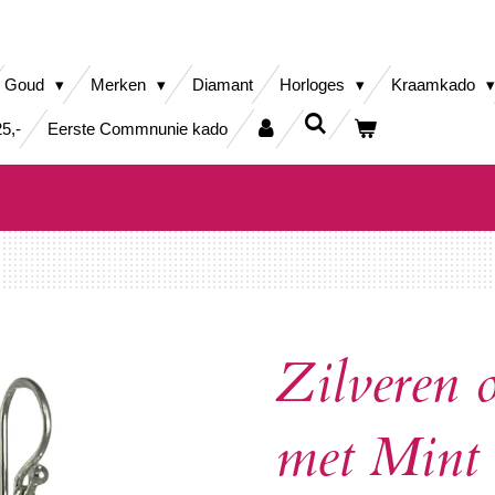
Goud
Merken
Diamant
Horloges
Kraamkado
5,-
Eerste Commnunie kado
Zilveren 
met Mint 