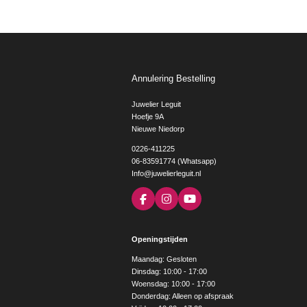
Annulering Bestelling
Juwelier Leguit
Hoefje 9A
Nieuwe Niedorp
0226-411225
06-83591774 (Whatsapp)
Info@juwelierleguit.nl
F
I
Y
a
n
o
c
s
u
e
t
T
Openingstijden
b
a
u
o
g
b
Maandag: Gesloten
o
r
e
Dinsdag: 10:00 - 17:00
k
a
Woensdag: 10:00 - 17:00
m
Donderdag: Alleen op afspraak