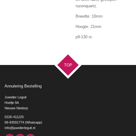
rozenquartz.
Breedte: 10mm
Hoogte: 21mm
p9-130 rs
TOP
Annulering Bestelling
Juwelier Leguit
Hoefje 9A
Nieuwe Niedorp
0226-411225
06-83591774 (Whatsapp)
Info@juwelierleguit.nl