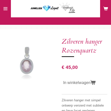
Ga
direct
naar
de
hoofdinhoud
Zilveren hanger
Rozenquartz
€ 45,00
In winkelwagen
Zilveren hanger met simpel
ontwerp versierd met subtiele
en lieve facet geslepen