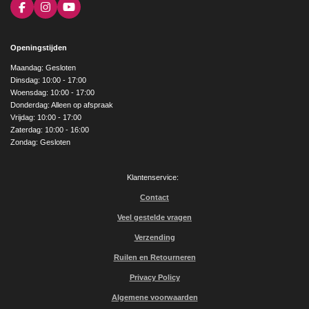
F
I
Y
a
n
o
c
s
u
e
t
T
Openingstijden
b
a
u
o
g
b
Maandag: Gesloten
o
r
e
Dinsdag: 10:00 - 17:00
k
a
Woensdag: 10:00 - 17:00
m
Donderdag: Alleen op afspraak
Vrijdag: 10:00 - 17:00
Zaterdag: 10:00 - 16:00
Zondag: Gesloten
Klantenservice:
Contact
Veel gestelde vragen
Verzending
Ruilen en Retourneren
Privacy Policy
Algemene voorwaarden