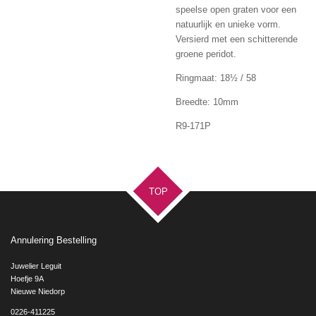
speelse open graten voor een
natuurlijk en unieke vorm.
Versierd met een schitterende
groene peridot.
Ringmaat: 18½ / 58
Breedte: 10mm
R9-171P
TOP
Annulering Bestelling
Juwelier Leguit
Hoefje 9A
Nieuwe Niedorp
0226-411225