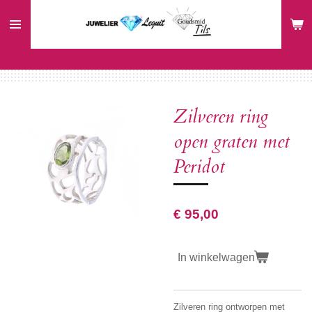
Ga
direct
naar
de
hoofdinhoud
Zilveren ring
open graten met
Peridot
€ 95,00
In winkelwagen
Zilveren ring ontworpen met