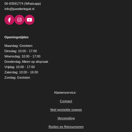
06-83591774 (Whatsapp)
Info@juwelierleguit.nl
F
I
Y
a
n
o
c
s
u
e
t
T
Openingstijden
b
a
u
o
g
b
Maandag: Gesloten
o
r
e
Dinsdag: 10:00 - 17:00
k
a
Woensdag: 10:00 - 17:00
m
Donderdag: Alleen op afspraak
Vrijdag: 10:00 - 17:00
Zaterdag: 10:00 - 16:00
Zondag: Gesloten
Klantenservice:
Contact
Veel gestelde vragen
Verzending
Ruilen en Retourneren