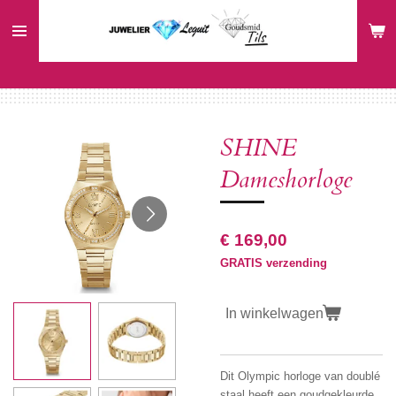
Ga
direct
naar
de
hoofdinhoud
SHINE
Dameshorloge
€ 169,00
GRATIS verzending
In winkelwagen
Dit Olympic horloge van doublé
staal heeft een goudgekleurde