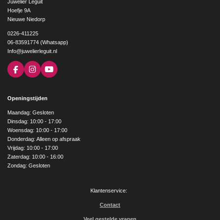
Juwelier Leguit
Hoefje 9A
Nieuwe Niedorp
0226-411225
06-83591774 (Whatsapp)
Info@juwelierleguit.nl
F
I
Y
a
n
o
c
s
u
e
t
T
Openingstijden
b
a
u
o
g
b
Maandag: Gesloten
o
r
e
Dinsdag: 10:00 - 17:00
k
a
Woensdag: 10:00 - 17:00
m
Donderdag: Alleen op afspraak
Vrijdag: 10:00 - 17:00
Zaterdag: 10:00 - 16:00
Zondag: Gesloten
Klantenservice:
Contact
Veel gestelde vragen