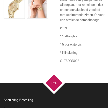
wijzerplaat met romeinse index
en een schakelband versierd
met schitterende zirconia's voor
een stralende dameshorloge.
Ø 29
* Saffierglas
* 5 bar waterdicht
* Kliksluiting
OL73DDD002
TOP
Annulering Bestelling