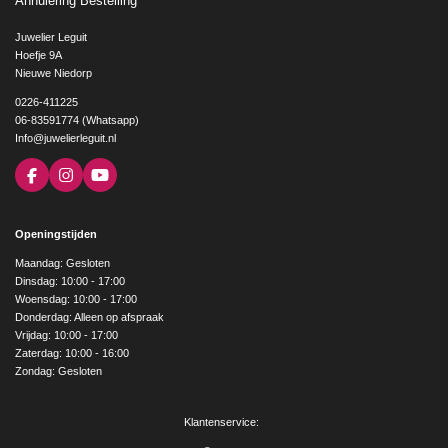
Annulering Bestelling
Juwelier Leguit
Hoefje 9A
Nieuwe Niedorp
0226-411225
06-83591774 (Whatsapp)
Info@juwelierleguit.nl
F
I
Y
a
n
o
c
s
u
e
t
T
Openingstijden
b
a
u
o
g
b
Maandag: Gesloten
o
r
e
Dinsdag: 10:00 - 17:00
k
a
Woensdag: 10:00 - 17:00
m
Donderdag: Alleen op afspraak
Vrijdag: 10:00 - 17:00
Zaterdag: 10:00 - 16:00
Zondag: Gesloten
Klantenservice: