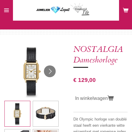
Ga
direct
naar
de
hoofdinhoud
NOSTALGIA
Dameshorloge
€ 129,00
In winkelwagen
Dit Olympic horloge van doublé
staal heeft een vierkante witte
wijzerplaat met romeinse index