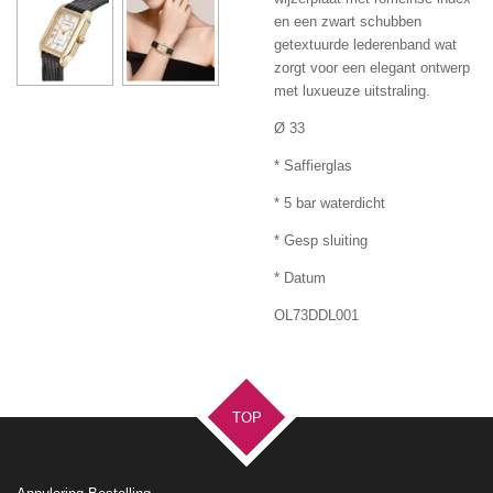
en een zwart schubben
getextuurde lederenband wat
zorgt voor een elegant ontwerp
met luxueuze uitstraling.
Ø 33
* Saffierglas
* 5 bar waterdicht
* Gesp sluiting
* Datum
OL73DDL001
TOP