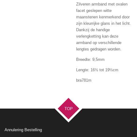
Zilveren armband met ovalen
facet geslepen witte
maanstenen kenmerkend door
zijn kleurrijke glans in het licht.
Dankzij de handige
verlengketting kan deze
armband op verschillende
lengtes gedragen worden.
Breedte: 9,5mm
Lengte: 16
½
tot 19
½
cm
bra781m
TOP
Annulering Bestelling