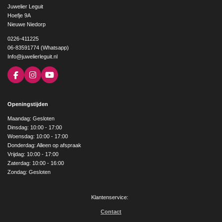
Juwelier Leguit
Hoefje 9A
Nieuwe Niedorp
0226-411225
06-83591774 (Whatsapp)
Info@juwelierleguit.nl
F
I
Y
a
n
o
c
s
u
e
t
T
Openingstijden
b
a
u
o
g
b
Maandag: Gesloten
o
r
e
Dinsdag: 10:00 - 17:00
k
a
Woensdag: 10:00 - 17:00
m
Donderdag: Alleen op afspraak
Vrijdag: 10:00 - 17:00
Zaterdag: 10:00 - 16:00
Zondag: Gesloten
Klantenservice:
Contact