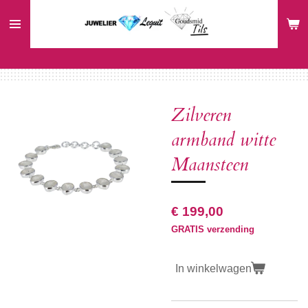
Ga
direct
naar
de
hoofdinhoud
Zilveren
armband witte
Maansteen
€ 199,00
GRATIS verzending
In winkelwagen